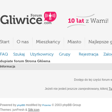
Start
O nas
Mieszkańcy
Miasto
Najlepsze g
FAQ
Szukaj
Użytkownicy
Grupy
Rejestracja
Zalo
dupiate forum Strona Główna
Informacja
Dostęp do tej części forum
Jeżeli nie jesteś jeszcze zarejestrowany, kliknij
Tu
Powered by
modified by
© 2003 phpBB Group
phpBB
Przemo
Themes: junFresh &
Silk icon