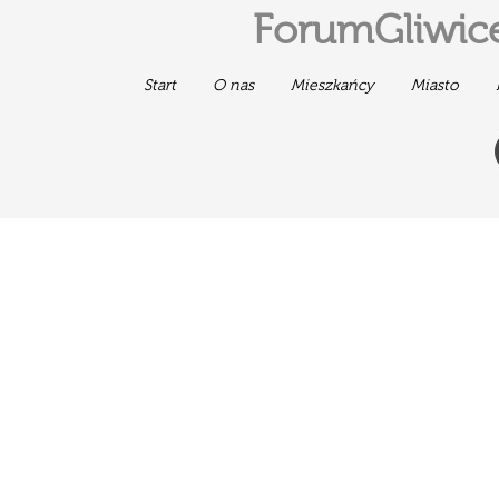
ForumGliwice
Start
O nas
Mieszkańcy
Miasto