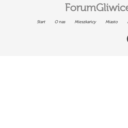
ForumGliwice
Start
O nas
Mieszkańcy
Miasto