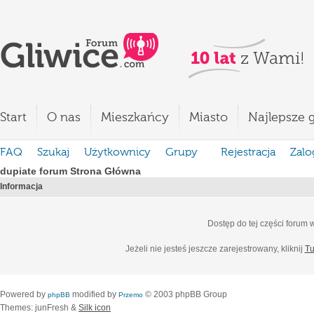
Start
O nas
Mieszkańcy
Miasto
Najlepsze g
FAQ
Szukaj
Użytkownicy
Grupy
Rejestracja
Zalo
dupiate forum Strona Główna
Informacja
Dostęp do tej części forum
Jeżeli nie jesteś jeszcze zarejestrowany, kliknij
Tu
Powered by
modified by
© 2003 phpBB Group
phpBB
Przemo
Themes: junFresh &
Silk icon