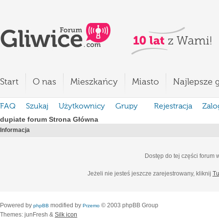
Start
O nas
Mieszkańcy
Miasto
Najlepsze g
FAQ
Szukaj
Użytkownicy
Grupy
Rejestracja
Zalo
dupiate forum Strona Główna
Informacja
Dostęp do tej części forum
Jeżeli nie jesteś jeszcze zarejestrowany, kliknij
Tu
Powered by
modified by
© 2003 phpBB Group
phpBB
Przemo
Themes: junFresh &
Silk icon