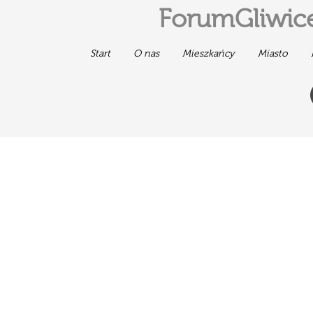
ForumGliwice
Start
O nas
Mieszkańcy
Miasto