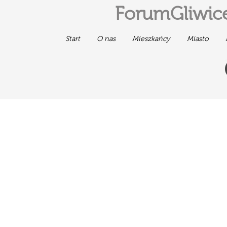
ForumGliwice
Start
O nas
Mieszkańcy
Miasto