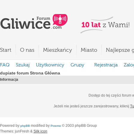
Start
O nas
Mieszkańcy
Miasto
Najlepsze g
FAQ
Szukaj
Użytkownicy
Grupy
Rejestracja
Zalo
dupiate forum Strona Główna
Informacja
Dostęp do tej części forum
Jeżeli nie jesteś jeszcze zarejestrowany, kliknij
Tu
Powered by
modified by
© 2003 phpBB Group
phpBB
Przemo
Themes: junFresh &
Silk icon