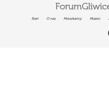
ForumGliwice
Start
O nas
Mieszkańcy
Miasto