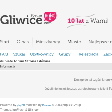
Start
O nas
Mieszkańcy
Miasto
Najlepsze g
FAQ
Szukaj
Użytkownicy
Grupy
Rejestracja
Zalo
dupiate forum Strona Główna
Informacja
Dostęp do tej części forum
Jeżeli nie jesteś jeszcze zarejestrowany, kliknij
Tu
Powered by
modified by
© 2003 phpBB Group
phpBB
Przemo
Themes: junFresh &
Silk icon