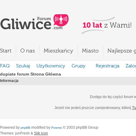
Start
O nas
Mieszkańcy
Miasto
Najlepsze g
FAQ
Szukaj
Użytkownicy
Grupy
Rejestracja
Zalo
dupiate forum Strona Główna
Informacja
Dostęp do tej części forum
Jeżeli nie jesteś jeszcze zarejestrowany, kliknij
Tu
Powered by
modified by
© 2003 phpBB Group
phpBB
Przemo
Themes: junFresh &
Silk icon