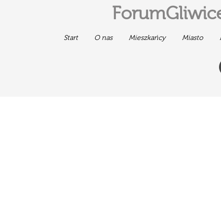
ForumGliwice
Start
O nas
Mieszkańcy
Miasto