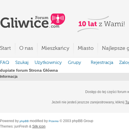
Start
O nas
Mieszkańcy
Miasto
Najlepsze g
FAQ
Szukaj
Użytkownicy
Grupy
Rejestracja
Zalo
dupiate forum Strona Główna
Informacja
Dostęp do tej części forum
Jeżeli nie jesteś jeszcze zarejestrowany, kliknij
Tu
Powered by
modified by
© 2003 phpBB Group
phpBB
Przemo
Themes: junFresh &
Silk icon