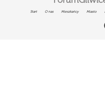
ForumGliwice
Start
O nas
Mieszkańcy
Miasto