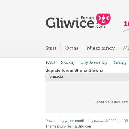
Start
O nas
Mieszkańcy
Mi
FAQ
Szukaj
Użytkownicy
Grupy
dupiate forum Strona Główna
Informacja
Jeżeli nie jesteś jesz
Powered by
modified by
© 2003 phpBB
phpBB
Przemo
Themes: junFresh &
Silk icon