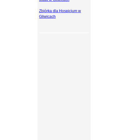
Zbiórka dla Hospicjum w
Gliwicach