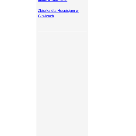
Zbiórka dla Hospicjum w
Gliwicach