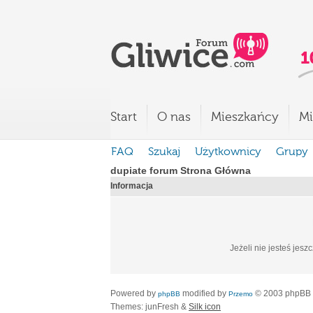
Start
O nas
Mieszkańcy
Mi
FAQ
Szukaj
Użytkownicy
Grupy
dupiate forum Strona Główna
Informacja
Jeżeli nie jesteś jesz
Powered by
modified by
© 2003 phpBB
phpBB
Przemo
Themes: junFresh &
Silk icon