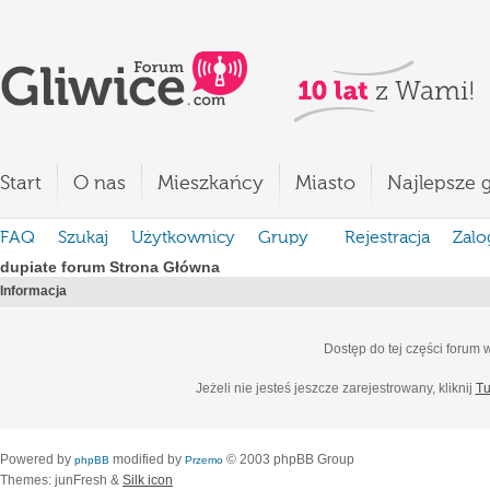
Start
O nas
Mieszkańcy
Miasto
Najlepsze g
FAQ
Szukaj
Użytkownicy
Grupy
Rejestracja
Zalo
dupiate forum Strona Główna
Informacja
Dostęp do tej części forum
Jeżeli nie jesteś jeszcze zarejestrowany, kliknij
Tu
Powered by
modified by
© 2003 phpBB Group
phpBB
Przemo
Themes: junFresh &
Silk icon