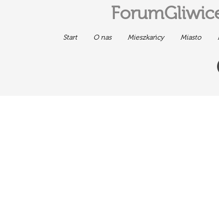
ForumGliwice
Start
O nas
Mieszkańcy
Miasto