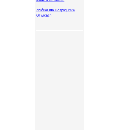
Zbiórka dla Hospicjum w
Gliwicach