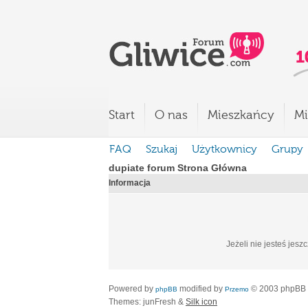
Start
O nas
Mieszkańcy
Mi
FAQ
Szukaj
Użytkownicy
Grupy
dupiate forum Strona Główna
Informacja
Jeżeli nie jesteś jesz
Powered by
modified by
© 2003 phpBB
phpBB
Przemo
Themes: junFresh &
Silk icon