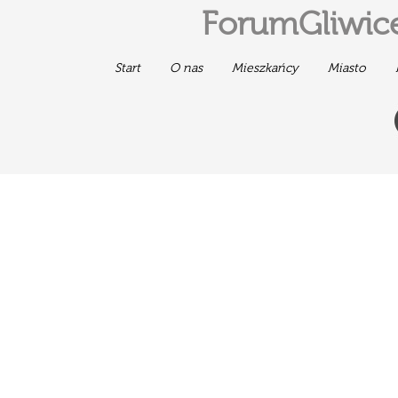
ForumGliwice
Start
O nas
Mieszkańcy
Miasto