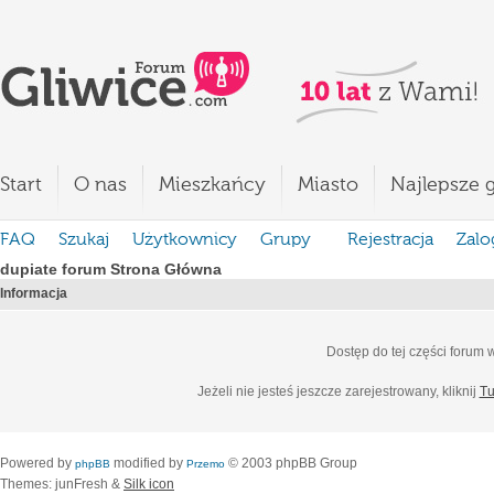
Start
O nas
Mieszkańcy
Miasto
Najlepsze g
FAQ
Szukaj
Użytkownicy
Grupy
Rejestracja
Zalo
dupiate forum Strona Główna
Informacja
Dostęp do tej części forum
Jeżeli nie jesteś jeszcze zarejestrowany, kliknij
Tu
Powered by
modified by
© 2003 phpBB Group
phpBB
Przemo
Themes: junFresh &
Silk icon