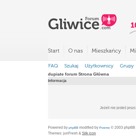
Start
O nas
Mieszkańcy
Mi
FAQ
Szukaj
Użytkownicy
Grupy
dupiate forum Strona Główna
Informacja
Jeżeli nie jesteś jesz
Powered by
modified by
© 2003 phpBB
phpBB
Przemo
Themes: junFresh &
Silk icon