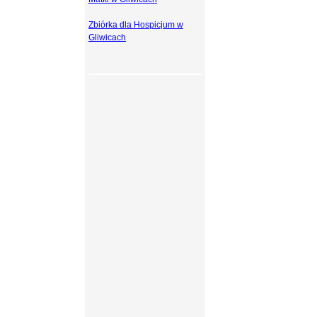
Zbiórka dla Hospicjum w
Gliwicach