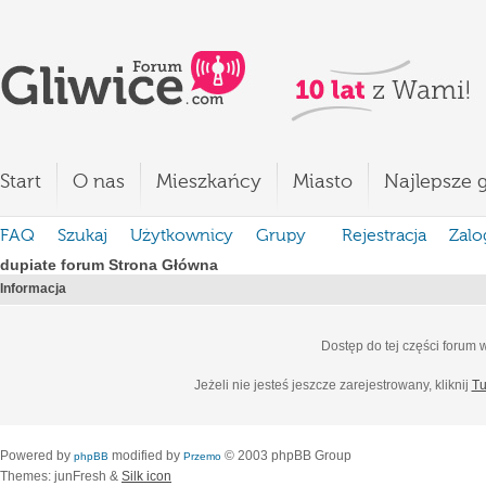
Start
O nas
Mieszkańcy
Miasto
Najlepsze g
FAQ
Szukaj
Użytkownicy
Grupy
Rejestracja
Zalo
dupiate forum Strona Główna
Informacja
Dostęp do tej części forum
Jeżeli nie jesteś jeszcze zarejestrowany, kliknij
Tu
Powered by
modified by
© 2003 phpBB Group
phpBB
Przemo
Themes: junFresh &
Silk icon