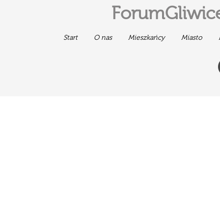
ForumGliwice
Start
O nas
Mieszkańcy
Miasto