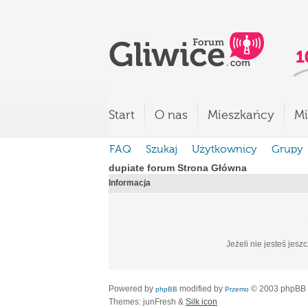
Start
O nas
Mieszkańcy
Mi
FAQ
Szukaj
Użytkownicy
Grupy
dupiate forum Strona Główna
Informacja
Jeżeli nie jesteś jesz
Powered by
modified by
© 2003 phpBB
phpBB
Przemo
Themes: junFresh &
Silk icon