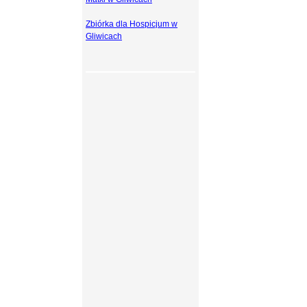
Zbiórka dla Hospicjum w
Gliwicach