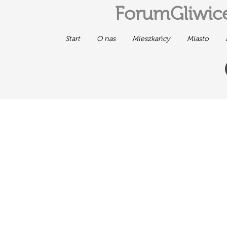
ForumGliwice
Start
O nas
Mieszkańcy
Miasto