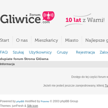
Start
O nas
Mieszkańcy
Miasto
Najlepsze g
FAQ
Szukaj
Użytkownicy
Grupy
Rejestracja
Zalo
dupiate forum Strona Główna
Informacja
Dostęp do tej części forum
Jeżeli nie jesteś jeszcze zarejestrowany, kliknij
Tu
Powered by
modified by
© 2003 phpBB Group
phpBB
Przemo
Themes: junFresh &
Silk icon