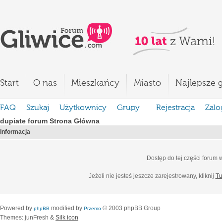
Start
O nas
Mieszkańcy
Miasto
Najlepsze g
FAQ
Szukaj
Użytkownicy
Grupy
Rejestracja
Zalo
dupiate forum Strona Główna
Informacja
Dostęp do tej części forum
Jeżeli nie jesteś jeszcze zarejestrowany, kliknij
Tu
Powered by
modified by
© 2003 phpBB Group
phpBB
Przemo
Themes: junFresh &
Silk icon