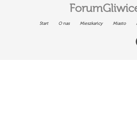
ForumGliwice
Start
O nas
Mieszkańcy
Miasto