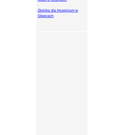
Zbiórka dla Hospicjum w
Gliwicach