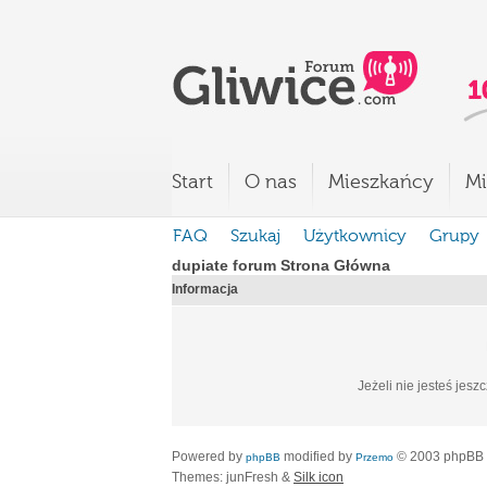
Start
O nas
Mieszkańcy
Mi
FAQ
Szukaj
Użytkownicy
Grupy
dupiate forum Strona Główna
Informacja
Jeżeli nie jesteś jesz
Powered by
modified by
© 2003 phpBB
phpBB
Przemo
Themes: junFresh &
Silk icon