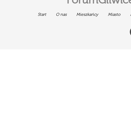
ForumGliwice
Start
O nas
Mieszkańcy
Miasto