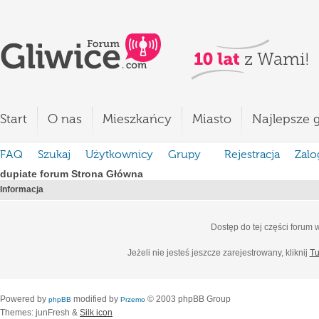
Start
O nas
Mieszkańcy
Miasto
Najlepsze g
FAQ
Szukaj
Użytkownicy
Grupy
Rejestracja
Zalo
dupiate forum Strona Główna
Informacja
Dostęp do tej części forum
Jeżeli nie jesteś jeszcze zarejestrowany, kliknij
Tu
Powered by
modified by
© 2003 phpBB Group
phpBB
Przemo
Themes: junFresh &
Silk icon