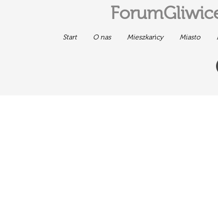
ForumGliwice
Start
O nas
Mieszkańcy
Miasto