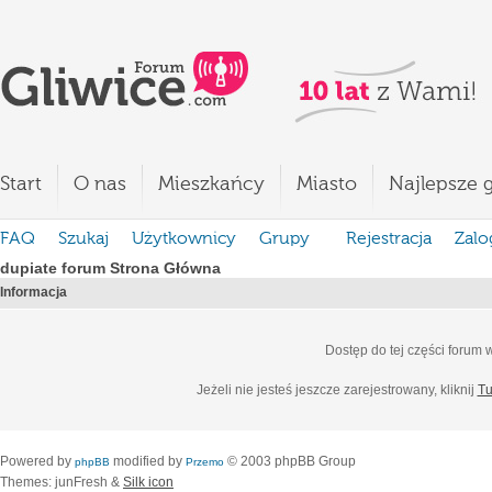
Start
O nas
Mieszkańcy
Miasto
Najlepsze g
FAQ
Szukaj
Użytkownicy
Grupy
Rejestracja
Zalo
dupiate forum Strona Główna
Informacja
Dostęp do tej części forum
Jeżeli nie jesteś jeszcze zarejestrowany, kliknij
Tu
Powered by
modified by
© 2003 phpBB Group
phpBB
Przemo
Themes: junFresh &
Silk icon