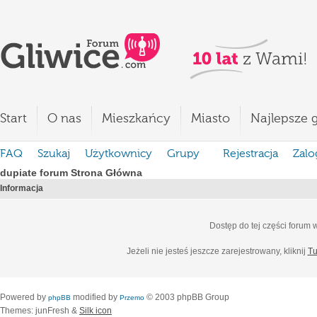
Start
O nas
Mieszkańcy
Miasto
Najlepsze g
FAQ
Szukaj
Użytkownicy
Grupy
Rejestracja
Zalo
dupiate forum Strona Główna
Informacja
Dostęp do tej części forum
Jeżeli nie jesteś jeszcze zarejestrowany, kliknij
Tu
Powered by
modified by
© 2003 phpBB Group
phpBB
Przemo
Themes: junFresh &
Silk icon