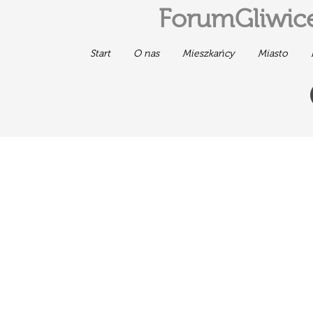
ForumGliwice
Start
O nas
Mieszkańcy
Miasto