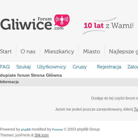
Start
O nas
Mieszkańcy
Miasto
Najlepsze g
FAQ
Szukaj
Użytkownicy
Grupy
Rejestracja
Zalo
dupiate forum Strona Główna
Informacja
Dostęp do tej części forum
Jeżeli nie jesteś jeszcze zarejestrowany, kliknij
Tu
Powered by
modified by
© 2003 phpBB Group
phpBB
Przemo
Themes: junFresh &
Silk icon