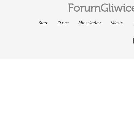
ForumGliwice
Start
O nas
Mieszkańcy
Miasto