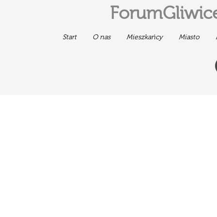
ForumGliwice
Start
O nas
Mieszkańcy
Miasto