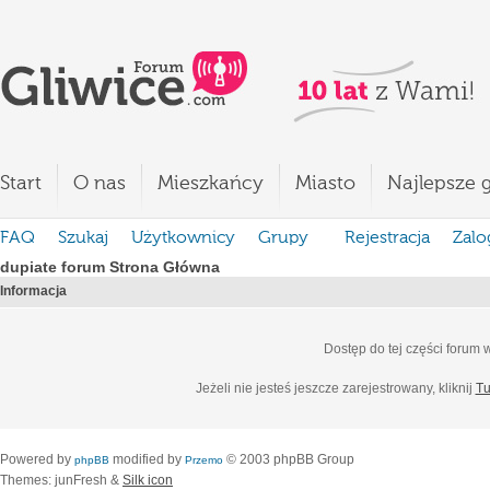
Start
O nas
Mieszkańcy
Miasto
Najlepsze g
FAQ
Szukaj
Użytkownicy
Grupy
Rejestracja
Zalo
dupiate forum Strona Główna
Informacja
Dostęp do tej części forum
Jeżeli nie jesteś jeszcze zarejestrowany, kliknij
Tu
Powered by
modified by
© 2003 phpBB Group
phpBB
Przemo
Themes: junFresh &
Silk icon