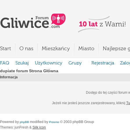
Start
O nas
Mieszkańcy
Miasto
Najlepsze g
FAQ
Szukaj
Użytkownicy
Grupy
Rejestracja
Zalo
dupiate forum Strona Główna
Informacja
Dostęp do tej części forum
Jeżeli nie jesteś jeszcze zarejestrowany, kliknij
Tu
Powered by
modified by
© 2003 phpBB Group
phpBB
Przemo
Themes: junFresh &
Silk icon