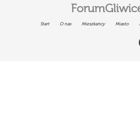
ForumGliwice
Start
O nas
Mieszkańcy
Miasto