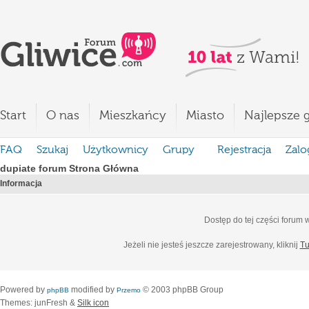
Start
O nas
Mieszkańcy
Miasto
Najlepsze g
FAQ
Szukaj
Użytkownicy
Grupy
Rejestracja
Zalo
dupiate forum Strona Główna
Informacja
Dostęp do tej części forum
Jeżeli nie jesteś jeszcze zarejestrowany, kliknij
Tu
Powered by
modified by
© 2003 phpBB Group
phpBB
Przemo
Themes: junFresh &
Silk icon