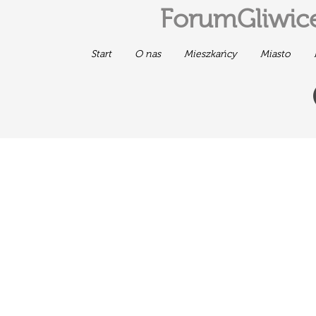
ForumGliwice
Start
O nas
Mieszkańcy
Miasto