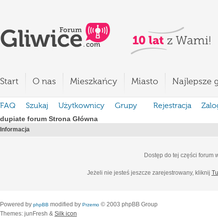
Start
O nas
Mieszkańcy
Miasto
Najlepsze g
FAQ
Szukaj
Użytkownicy
Grupy
Rejestracja
Zalo
dupiate forum Strona Główna
Informacja
Dostęp do tej części forum
Jeżeli nie jesteś jeszcze zarejestrowany, kliknij
Tu
Powered by
modified by
© 2003 phpBB Group
phpBB
Przemo
Themes: junFresh &
Silk icon