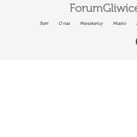
ForumGliwice
Start
O nas
Mieszkańcy
Miasto