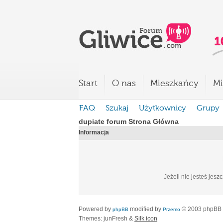
Start
O nas
Mieszkańcy
Mi
FAQ
Szukaj
Użytkownicy
Grupy
dupiate forum Strona Główna
Informacja
Jeżeli nie jesteś jesz
Powered by
modified by
© 2003 phpBB
phpBB
Przemo
Themes: junFresh &
Silk icon