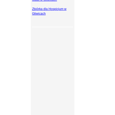
Zbiórka dla Hospicjum w
Gliwicach