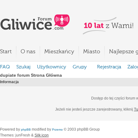
Start
O nas
Mieszkańcy
Miasto
Najlepsze g
FAQ
Szukaj
Użytkownicy
Grupy
Rejestracja
Zalo
dupiate forum Strona Główna
Informacja
Dostęp do tej części forum
Jeżeli nie jesteś jeszcze zarejestrowany, kliknij
Tu
Powered by
modified by
© 2003 phpBB Group
phpBB
Przemo
Themes: junFresh &
Silk icon