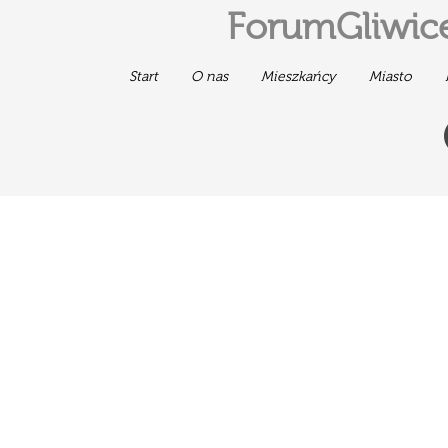
ForumGliwice
Start
O nas
Mieszkańcy
Miasto