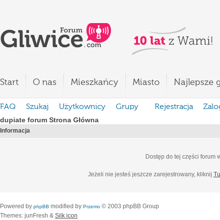
Start
O nas
Mieszkańcy
Miasto
Najlepsze g
FAQ
Szukaj
Użytkownicy
Grupy
Rejestracja
Zalo
dupiate forum Strona Główna
Informacja
Dostęp do tej części forum
Jeżeli nie jesteś jeszcze zarejestrowany, kliknij
Tu
Powered by
modified by
© 2003 phpBB Group
phpBB
Przemo
Themes: junFresh &
Silk icon