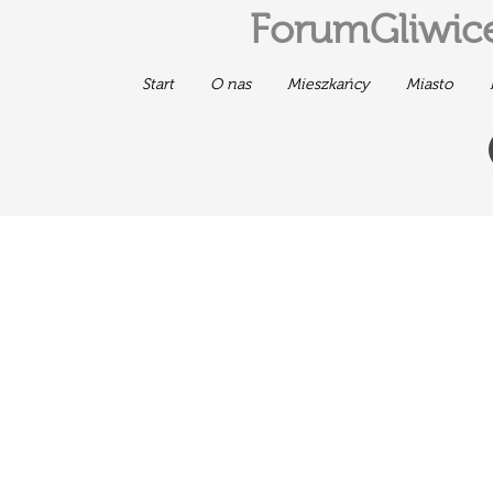
ForumGliwice
Start
O nas
Mieszkańcy
Miasto