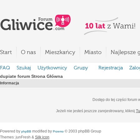
Start
O nas
Mieszkańcy
Miasto
Najlepsze g
FAQ
Szukaj
Użytkownicy
Grupy
Rejestracja
Zalo
dupiate forum Strona Główna
Informacja
Dostęp do tej części forum
Jeżeli nie jesteś jeszcze zarejestrowany, kliknij
Tu
Powered by
modified by
© 2003 phpBB Group
phpBB
Przemo
Themes: junFresh &
Silk icon