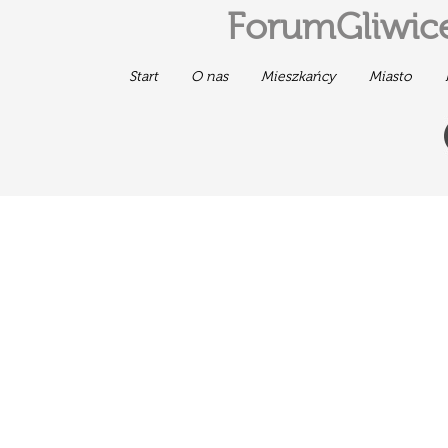
ForumGliwice
Start
O nas
Mieszkańcy
Miasto