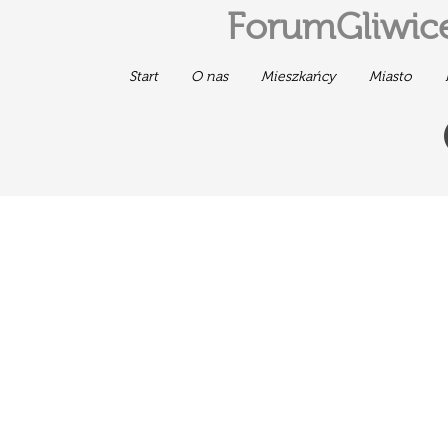
ForumGliwice
Start
O nas
Mieszkańcy
Miasto