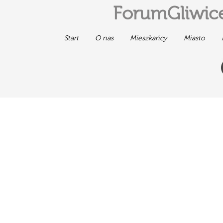
ForumGliwice
Start
O nas
Mieszkańcy
Miasto