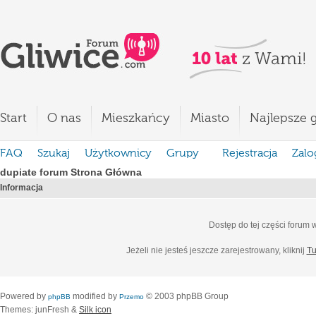
Start
O nas
Mieszkańcy
Miasto
Najlepsze g
FAQ
Szukaj
Użytkownicy
Grupy
Rejestracja
Zalo
dupiate forum Strona Główna
Informacja
Dostęp do tej części forum
Jeżeli nie jesteś jeszcze zarejestrowany, kliknij
Tu
Powered by
modified by
© 2003 phpBB Group
phpBB
Przemo
Themes: junFresh &
Silk icon