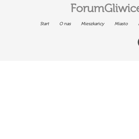
ForumGliwice
Start
O nas
Mieszkańcy
Miasto