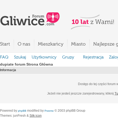
Start
O nas
Mieszkańcy
Miasto
Najlepsze g
FAQ
Szukaj
Użytkownicy
Grupy
Rejestracja
Zalo
dupiate forum Strona Główna
Informacja
Dostęp do tej części forum
Jeżeli nie jesteś jeszcze zarejestrowany, kliknij
Tu
Powered by
modified by
© 2003 phpBB Group
phpBB
Przemo
Themes: junFresh &
Silk icon