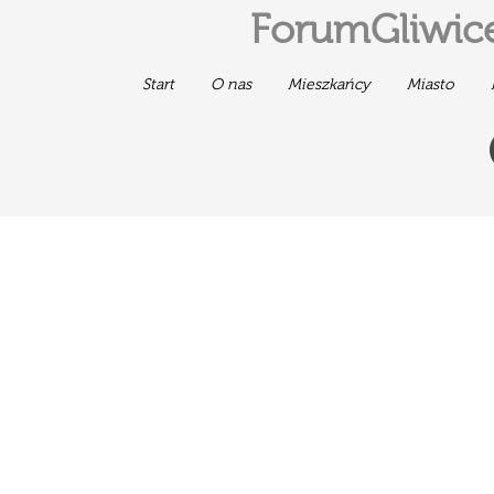
ForumGliwice
Start
O nas
Mieszkańcy
Miasto