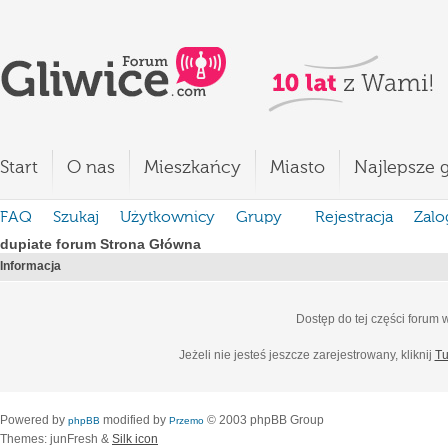
Start
O nas
Mieszkańcy
Miasto
Najlepsze g
FAQ
Szukaj
Użytkownicy
Grupy
Rejestracja
Zalo
dupiate forum Strona Główna
Informacja
Dostęp do tej części forum
Jeżeli nie jesteś jeszcze zarejestrowany, kliknij
Tu
Powered by
modified by
© 2003 phpBB Group
phpBB
Przemo
Themes: junFresh &
Silk icon