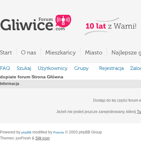
Start
O nas
Mieszkańcy
Miasto
Najlepsze g
FAQ
Szukaj
Użytkownicy
Grupy
Rejestracja
Zalo
dupiate forum Strona Główna
Informacja
Dostęp do tej części forum
Jeżeli nie jesteś jeszcze zarejestrowany, kliknij
Tu
Powered by
modified by
© 2003 phpBB Group
phpBB
Przemo
Themes: junFresh &
Silk icon