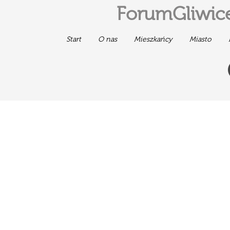
ForumGliwice
Start
O nas
Mieszkańcy
Miasto