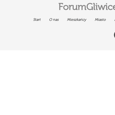
ForumGliwice
Start
O nas
Mieszkańcy
Miasto