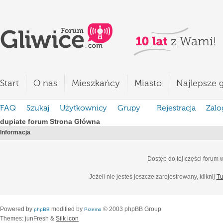
Start
O nas
Mieszkańcy
Miasto
Najlepsze g
FAQ
Szukaj
Użytkownicy
Grupy
Rejestracja
Zalo
dupiate forum Strona Główna
Informacja
Dostęp do tej części forum
Jeżeli nie jesteś jeszcze zarejestrowany, kliknij
Tu
Powered by
modified by
© 2003 phpBB Group
phpBB
Przemo
Themes: junFresh &
Silk icon