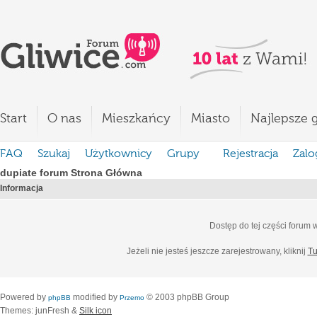
Start
O nas
Mieszkańcy
Miasto
Najlepsze g
FAQ
Szukaj
Użytkownicy
Grupy
Rejestracja
Zalo
dupiate forum Strona Główna
Informacja
Dostęp do tej części forum
Jeżeli nie jesteś jeszcze zarejestrowany, kliknij
Tu
Powered by
modified by
© 2003 phpBB Group
phpBB
Przemo
Themes: junFresh &
Silk icon