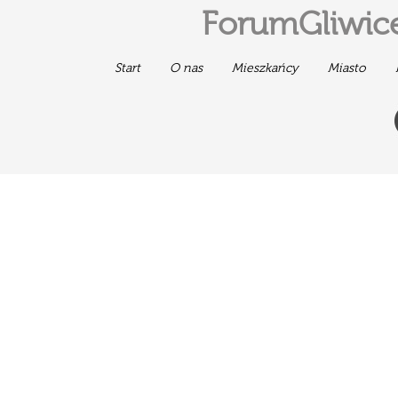
ForumGliwice
Start
O nas
Mieszkańcy
Miasto