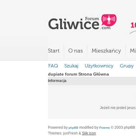
Start
O nas
Mieszkańcy
Mi
FAQ
Szukaj
Użytkownicy
Grupy
dupiate forum Strona Główna
Informacja
Jeżeli nie jesteś jesz
Powered by
modified by
© 2003 phpBB
phpBB
Przemo
Themes: junFresh &
Silk icon