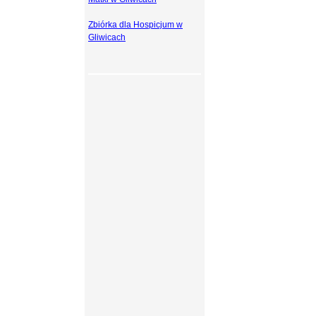
Zbiórka dla Hospicjum w
Gliwicach