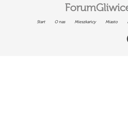
ForumGliwice
Start
O nas
Mieszkańcy
Miasto