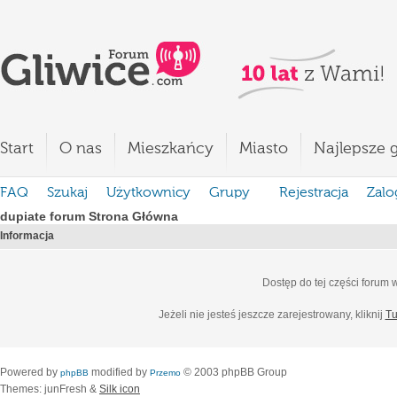
Start
O nas
Mieszkańcy
Miasto
Najlepsze g
FAQ
Szukaj
Użytkownicy
Grupy
Rejestracja
Zalo
dupiate forum Strona Główna
Informacja
Dostęp do tej części forum
Jeżeli nie jesteś jeszcze zarejestrowany, kliknij
Tu
Powered by
modified by
© 2003 phpBB Group
phpBB
Przemo
Themes: junFresh &
Silk icon