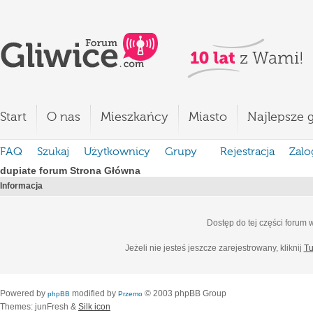
Start
O nas
Mieszkańcy
Miasto
Najlepsze g
FAQ
Szukaj
Użytkownicy
Grupy
Rejestracja
Zalo
dupiate forum Strona Główna
Informacja
Dostęp do tej części forum
Jeżeli nie jesteś jeszcze zarejestrowany, kliknij
Tu
Powered by
modified by
© 2003 phpBB Group
phpBB
Przemo
Themes: junFresh &
Silk icon