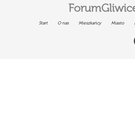
ForumGliwice
Start
O nas
Mieszkańcy
Miasto