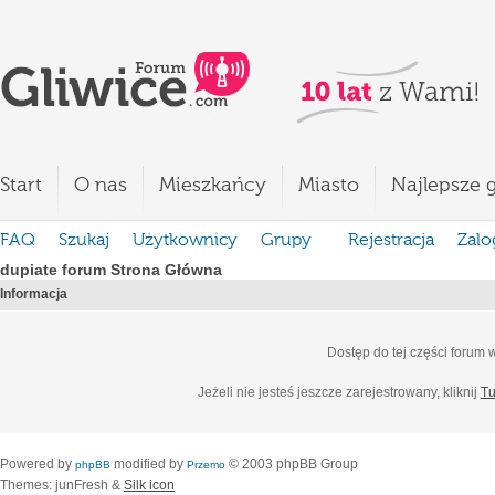
Start
O nas
Mieszkańcy
Miasto
Najlepsze g
FAQ
Szukaj
Użytkownicy
Grupy
Rejestracja
Zalo
dupiate forum Strona Główna
Informacja
Dostęp do tej części forum
Jeżeli nie jesteś jeszcze zarejestrowany, kliknij
Tu
Powered by
modified by
© 2003 phpBB Group
phpBB
Przemo
Themes: junFresh &
Silk icon