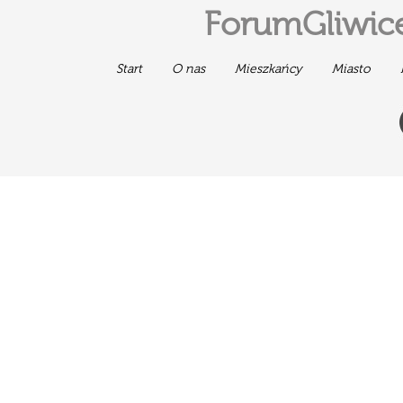
ForumGliwice
Start
O nas
Mieszkańcy
Miasto