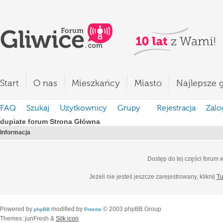
Start
O nas
Mieszkańcy
Miasto
Najlepsze g
FAQ
Szukaj
Użytkownicy
Grupy
Rejestracja
Zalo
dupiate forum Strona Główna
Informacja
Dostęp do tej części forum
Jeżeli nie jesteś jeszcze zarejestrowany, kliknij
Tu
Powered by
modified by
© 2003 phpBB Group
phpBB
Przemo
Themes: junFresh &
Silk icon