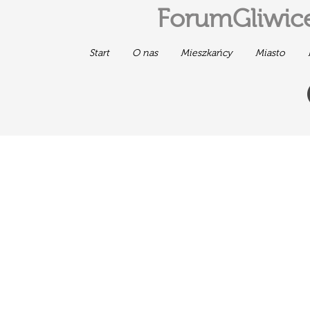
ForumGliwice
Start
O nas
Mieszkańcy
Miasto