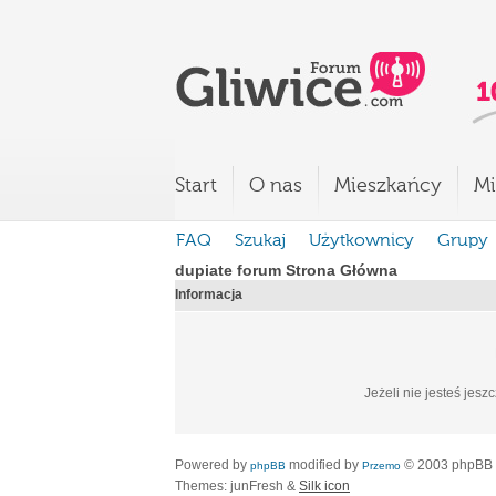
Start
O nas
Mieszkańcy
Mi
FAQ
Szukaj
Użytkownicy
Grupy
dupiate forum Strona Główna
Informacja
Jeżeli nie jesteś jesz
Powered by
modified by
© 2003 phpBB
phpBB
Przemo
Themes: junFresh &
Silk icon