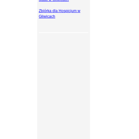
Zbiórka dla Hospicjum w
Gliwicach