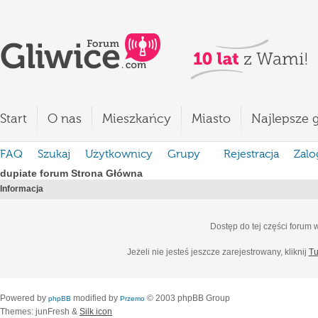
Start
O nas
Mieszkańcy
Miasto
Najlepsze g
FAQ
Szukaj
Użytkownicy
Grupy
Rejestracja
Zalo
dupiate forum Strona Główna
Informacja
Dostęp do tej części forum
Jeżeli nie jesteś jeszcze zarejestrowany, kliknij
Tu
Powered by
modified by
© 2003 phpBB Group
phpBB
Przemo
Themes: junFresh &
Silk icon