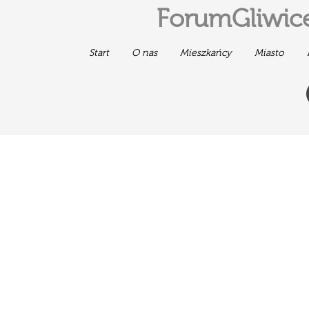
ForumGliwice
Start
O nas
Mieszkańcy
Miasto