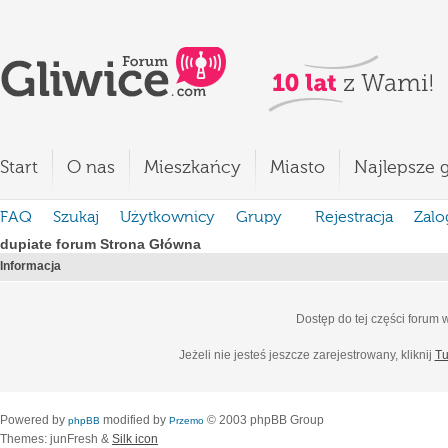
Start
O nas
Mieszkańcy
Miasto
Najlepsze g
FAQ
Szukaj
Użytkownicy
Grupy
Rejestracja
Zalo
dupiate forum Strona Główna
Informacja
Dostęp do tej części forum
Jeżeli nie jesteś jeszcze zarejestrowany, kliknij
Tu
Powered by
modified by
© 2003 phpBB Group
phpBB
Przemo
Themes: junFresh &
Silk icon