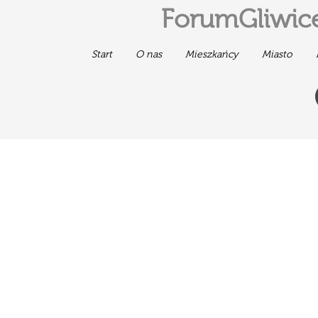
ForumGliwice
Start
O nas
Mieszkańcy
Miasto