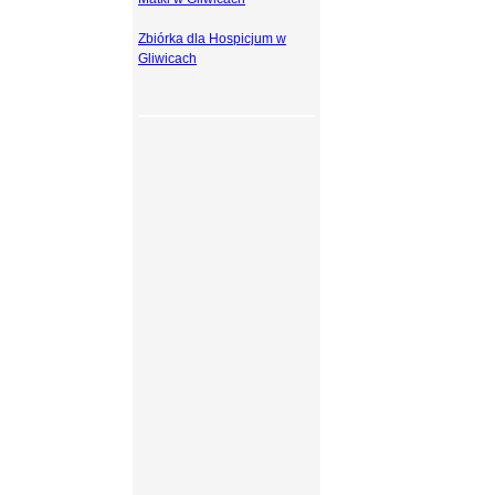
Zbiórka dla Hospicjum w
Gliwicach