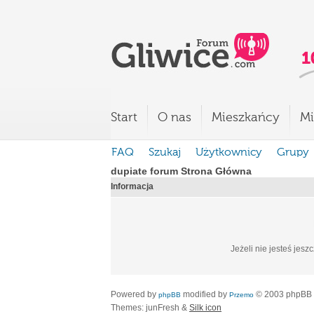
Start
O nas
Mieszkańcy
Mi
FAQ
Szukaj
Użytkownicy
Grupy
dupiate forum Strona Główna
Informacja
Jeżeli nie jesteś jesz
Powered by
modified by
© 2003 phpBB
phpBB
Przemo
Themes: junFresh &
Silk icon