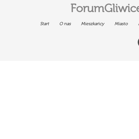
ForumGliwice
Start
O nas
Mieszkańcy
Miasto