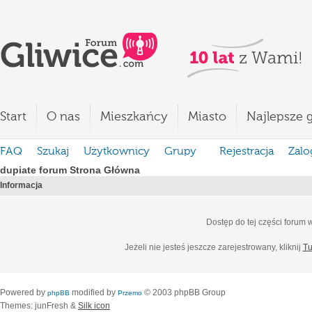
Start
O nas
Mieszkańcy
Miasto
Najlepsze g
FAQ
Szukaj
Użytkownicy
Grupy
Rejestracja
Zalo
dupiate forum Strona Główna
Informacja
Dostęp do tej części forum
Jeżeli nie jesteś jeszcze zarejestrowany, kliknij
Tu
Powered by
modified by
© 2003 phpBB Group
phpBB
Przemo
Themes: junFresh &
Silk icon