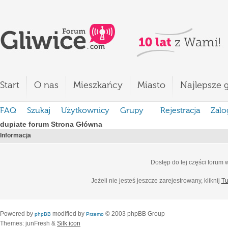
Start
O nas
Mieszkańcy
Miasto
Najlepsze g
FAQ
Szukaj
Użytkownicy
Grupy
Rejestracja
Zalo
dupiate forum Strona Główna
Informacja
Dostęp do tej części forum
Jeżeli nie jesteś jeszcze zarejestrowany, kliknij
Tu
Powered by
modified by
© 2003 phpBB Group
phpBB
Przemo
Themes: junFresh &
Silk icon