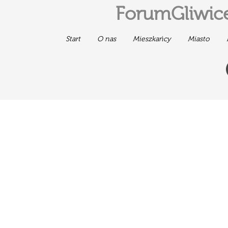
ForumGliwice
Start
O nas
Mieszkańcy
Miasto