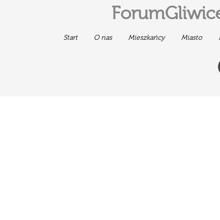
ForumGliwice
Start
O nas
Mieszkańcy
Miasto