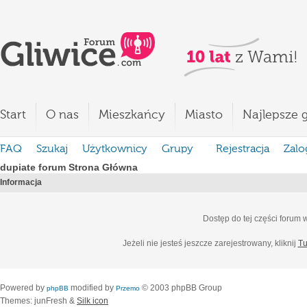
Start
O nas
Mieszkańcy
Miasto
Najlepsze g
FAQ
Szukaj
Użytkownicy
Grupy
Rejestracja
Zalo
dupiate forum Strona Główna
Informacja
Dostęp do tej części forum
Jeżeli nie jesteś jeszcze zarejestrowany, kliknij
Tu
Powered by
modified by
© 2003 phpBB Group
phpBB
Przemo
Themes: junFresh &
Silk icon