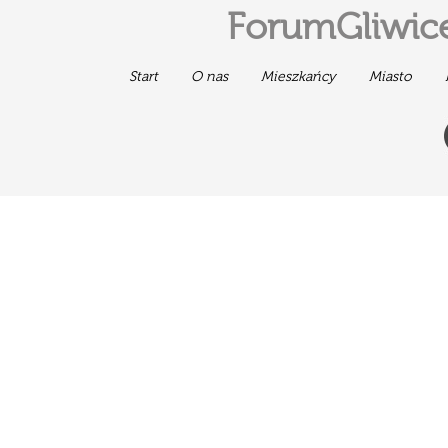
ForumGliwice
Start
O nas
Mieszkańcy
Miasto