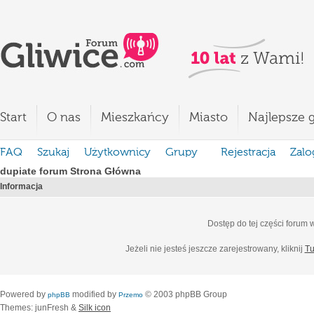
Start
O nas
Mieszkańcy
Miasto
Najlepsze g
FAQ
Szukaj
Użytkownicy
Grupy
Rejestracja
Zalo
dupiate forum Strona Główna
Informacja
Dostęp do tej części forum
Jeżeli nie jesteś jeszcze zarejestrowany, kliknij
Tu
Powered by
modified by
© 2003 phpBB Group
phpBB
Przemo
Themes: junFresh &
Silk icon